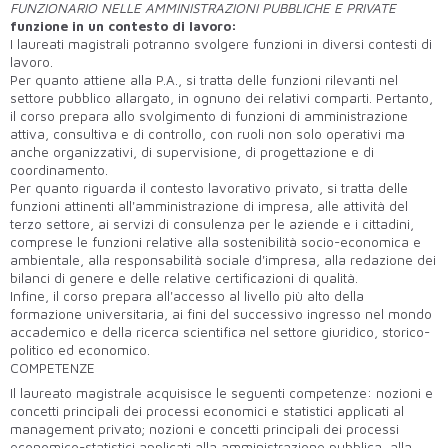
FUNZIONARIO NELLE AMMINISTRAZIONI PUBBLICHE E PRIVATE
funzione in un contesto di lavoro:
I laureati magistrali potranno svolgere funzioni in diversi contesti di
lavoro.
Per quanto attiene alla P.A., si tratta delle funzioni rilevanti nel
settore pubblico allargato, in ognuno dei relativi comparti. Pertanto,
il corso prepara allo svolgimento di funzioni di amministrazione
attiva, consultiva e di controllo, con ruoli non solo operativi ma
anche organizzativi, di supervisione, di progettazione e di
coordinamento.
Per quanto riguarda il contesto lavorativo privato, si tratta delle
funzioni attinenti all'amministrazione di impresa, alle attività del
terzo settore, ai servizi di consulenza per le aziende e i cittadini,
comprese le funzioni relative alla sostenibilità socio-economica e
ambientale, alla responsabilità sociale d'impresa, alla redazione dei
bilanci di genere e delle relative certificazioni di qualità.
Infine, il corso prepara all'accesso al livello più alto della
formazione universitaria, ai fini del successivo ingresso nel mondo
accademico e della ricerca scientifica nel settore giuridico, storico-
politico ed economico.
COMPETENZE
Il laureato magistrale acquisisce le seguenti competenze: nozioni e
concetti principali dei processi economici e statistici applicati al
management privato; nozioni e concetti principali dei processi
economico-statistici applicati alla amministrazione pubblica, alla