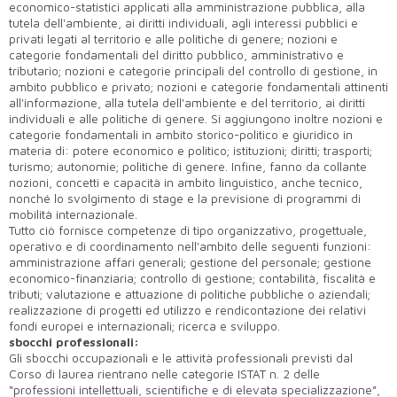
economico-statistici applicati alla amministrazione pubblica, alla
tutela dell'ambiente, ai diritti individuali, agli interessi pubblici e
privati legati al territorio e alle politiche di genere; nozioni e
categorie fondamentali del diritto pubblico, amministrativo e
tributario; nozioni e categorie principali del controllo di gestione, in
ambito pubblico e privato; nozioni e categorie fondamentali attinenti
all'informazione, alla tutela dell'ambiente e del territorio, ai diritti
individuali e alle politiche di genere. Si aggiungono inoltre nozioni e
categorie fondamentali in ambito storico-politico e giuridico in
materia di: potere economico e politico; istituzioni; diritti; trasporti;
turismo; autonomie; politiche di genere. Infine, fanno da collante
nozioni, concetti e capacità in ambito linguistico, anche tecnico,
nonché lo svolgimento di stage e la previsione di programmi di
mobilità internazionale.
Tutto ciò fornisce competenze di tipo organizzativo, progettuale,
operativo e di coordinamento nell'ambito delle seguenti funzioni:
amministrazione affari generali; gestione del personale; gestione
economico-finanziaria; controllo di gestione; contabilità, fiscalità e
tributi; valutazione e attuazione di politiche pubbliche o aziendali;
realizzazione di progetti ed utilizzo e rendicontazione dei relativi
fondi europei e internazionali; ricerca e sviluppo.
sbocchi professionali:
Gli sbocchi occupazionali e le attività professionali previsti dal
Corso di laurea rientrano nelle categorie ISTAT n. 2 delle
“professioni intellettuali, scientifiche e di elevata specializzazione”,