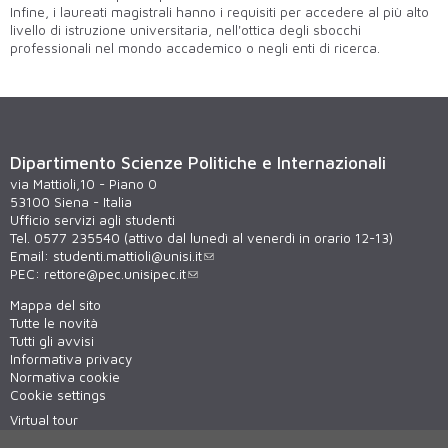
Infine, i laureati magistrali hanno i requisiti per accedere al più alto
livello di istruzione universitaria, nell'ottica degli sbocchi
professionali nel mondo accademico o negli enti di ricerca.
Dipartimento Scienze Politiche e Internazionali
via Mattioli,10 - Piano 0
53100 Siena - Italia
Ufficio servizi agli studenti
Tel. 0577 235540 (attivo dal lunedì al venerdì in orario 12-13)
Email:
studenti.mattioli@unisi.it
PEC:
rettore@pec.unisipec.it
Mappa del sito
Tutte le novità
Tutti gli avvisi
Informativa privacy
Normativa cookie
Cookie settings
Virtual tour
WiFi - unisiWireless