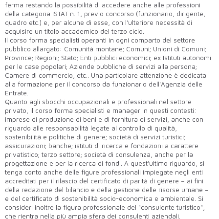
ferma restando la possibilità di accedere anche alle professioni
della categoria ISTAT n. 1, previo concorso (funzionario, dirigente,
quadro etc.) e, per alcune di esse, con l'ulteriore necessità di
acquisire un titolo accademico del terzo ciclo.
Il corso forma specialisti operanti in ogni comparto del settore
pubblico allargato: Comunità montane; Comuni; Unioni di Comuni;
Province; Regioni; Stato; Enti pubblici economici; ex Istituti autonomi
per le case popolari; Aziende pubbliche di servizi alla persona;
Camere di commercio, etc.. Una particolare attenzione è dedicata
alla formazione per il concorso da funzionario dell'Agenzia delle
Entrate.
Quanto agli sbocchi occupazionali e professionali nel settore
privato, il corso forma specialisti e manager in questi contesti:
imprese di produzione di beni e di fornitura di servizi, anche con
riguardo alle responsabilità legate al controllo di qualità,
sostenibilità e politiche di genere; società di servizi turistici;
assicurazioni; banche; istituti di ricerca e fondazioni a carattere
privatistico; terzo settore; società di consulenza, anche per la
progettazione e per la ricerca di fondi. A quest'ultimo riguardo, si
tenga conto anche delle figure professionali impiegate negli enti
accreditati per il rilascio del certificato di parità di genere – ai fini
della redazione del bilancio e della gestione delle risorse umane –
e del certificato di sostenibilità socio-economica e ambientale. Si
consideri inoltre la figura professionale del "consulente turistico",
che rientra nella più ampia sfera dei consulenti aziendali.