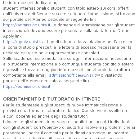
Le informazioni dedicate agli
studenti internazionali o studenti con titolo estero sui corsi offerti
dall'Università di Siena e su come ottenere l'ammissione, si trovano
sul portale dell'Ateneo dedicate al seguente link
https://admission.unisi.it
Le domande di ammissione per gli studenti
internazionali devono essere presentate sulla piattaforma Dream
Apply link
https://apply.unisi.it
al fine di ottenere la valutazione per l'accesso
ai corsi di studio prescelti e la lettera di accesso necessaria per la
richiesta del visto nelle rappresentanze consolari.
Sulle scadenze, sulle modalità e su ogni informazione necessaria
allo studente internazionale o comunque studente con titolo estero
è possibile trovare maggiori informazioni contattando la struttura
competente alla email:
admissionoffice@unisi.it
o visitando il
portale dell'Ateneo dedicato al seguente link
https://admission.unisi.it
ORIENTAMENTO E TUTORATO IN ITINERE
Per le studentesse e gli studenti di nuova immatricolazione è
prevista una forma di tutorato didattico. Questo viene svolto da
alcuni docenti ed anche dagli studenti tutor.
I docenti e gli studenti tutor sono disponibili ad incontri individuali
con gli studenti con l'obiettivo di aiutarli a risolvere i problemi che si
presentano. Inoltre il comitato per la didattica svolge un incontro
con tutti gli studenti iscritti con cadenza annuale (nel secondo