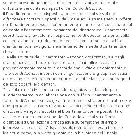
settore, presentando inoltre una serie di iniziative mirate alla
diffusione dei contenuti specifici del Corso di Studio.
Il Dipartimento ha predisposto una serie di iniziative volte a
diffondere i contenuti specifici del Cds e ad illustrare i servizi offerti
dal Dipartimento stesso. L'orientamento in ingresso è coordinato dal
delegato all'orientamento, nominato dal direttore del Dipartimento. Il
coordinatore si avvale, nell'espletamento di questa funzione, della
collaborazione di altri docenti e degli studenti tutor. Le attività di
orientamento si svolgono sia all'interno della sede dipartimentale,
che all'esterno.
1. Nella struttura del Dipartimento vengono organizzati, sia negli
orari di ricevimento dei docenti e tutor, sia in altre occasioni
preventivamente stabilite in accordo con l'Ufficio Orientamento e
Tutorato di Ateneo, incontri con singoli studenti o gruppi scolastici
delle scuole medie superiori (quarte e quinte classi), accompagnati
dai loro docenti e/o genitori.
2. Un'altra iniziativa fondamentale, organizzata dal delegato
all'orientamento in collaborazione con l'Ufficio Orientamento e
Tutorato di Ateneo, si svolge all'interno della struttura: si tratta delle
due giornate di 'Università Aperta'. Un'occasione nella quale gruppi
di studenti vengono accolti nel Dipartimento con la possibilità di
assistere alla presentazione del Cds e della relativa offerta
didattica; ad una lezione dimostrativa su tematiche di ampio
interesse e tipiche del Cds; allo svolgimento degli esami o delle
lezioni in corso; alla visita guidata della biblioteca del Circolo