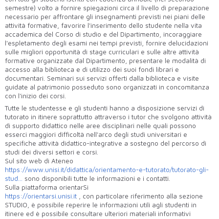
semestre) volto a fornire spiegazioni circa il livello di preparazione
necessario per affrontare gli insegnamenti previsti nei piani delle
attività formative, favorire l'inserimento dello studente nella vita
accademica del Corso di studio e del Dipartimento, incoraggiare
l'espletamento degli esami nei tempi previsti, fornire delucidazioni
sulle migliori opportunità di stage curriculari e sulle altre attività
formative organizzate dal Dipartimento, presentare le modalità di
accesso alla biblioteca e di utilizzo dei suoi fondi librari e
documentari. Seminari sui servizi offerti dalla biblioteca e visite
guidate al patrimonio posseduto sono organizzati in concomitanza
con l'inizio dei corsi.
Tutte le studentesse e gli studenti hanno a disposizione servizi di
tutorato in itinere soprattutto attraverso i tutor che svolgono attività
di supporto didattico nelle aree disciplinari nelle quali possono
esserci maggiori difficoltà nell'arco degli studi universitari e
specifiche attività didattico-integrative a sostegno del percorso di
studi dei diversi settori e corsi.
Sul sito web di Ateneo
https://www.unisi.it/didattica/orientamento-e-tutorato/tutorato-gli-
stud...
sono disponibili tutte le informazioni e i contatti.
Sulla piattaforma orientarSi
https://orientarsi.unisi.it
, con particolare riferimento alla sezione
STUDIO, è possibile reperire le informazioni utili agli studenti in
itinere ed è possibile consultare ulteriori materiali informativi