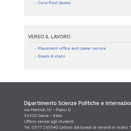
Corsi Post laurea
VERSO IL LAVORO
Placement office and career service
Esami di stato
Dipartimento Scienze Politiche e Internazio
via Mattioli,10 - Piano 0
53100 Siena - Italia
Ufficio servizi agli studenti
Tel. 0577 235540 (attivo dal lunedì al venerdì in orario 