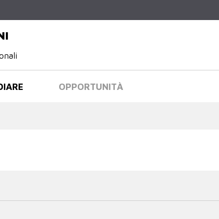
Salta al
contenuto
principale
NI
onali
DIARE
OPPORTUNITÀ