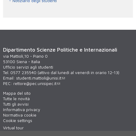
Notiziario degli studenti
Dipartimento Scienze Politiche e Internazionali
via Mattioli,10 - Piano 0
53100 Siena - Italia
Ufficio servizi agli studenti
Tel. 0577 235540 (attivo dal lunedì al venerdì in orario 12-13)
Email:
studenti.mattioli@unisi.it
PEC:
rettore@pec.unisipec.it
Mappa del sito
Tutte le novità
Tutti gli avvisi
Informativa privacy
Normativa cookie
Cookie settings
Virtual tour
WiFi - unisiWireless